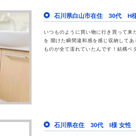
石川県白山市在住 30代 H様
いつものように買い物に行き買って来
を 開けた瞬間違和感を感じ収納してあ
ものが全て濡れていたんです！結構ベタ
石川県在住 30代 I様 女性