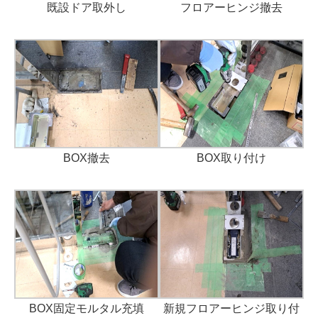
フロアーヒンジ撤去
既設ドア取外し
BOX撤去
BOX取り付け
BOX固定モルタル充填
新規フロアーヒンジ取り付