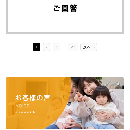
…
1
2
3
23
次へ »