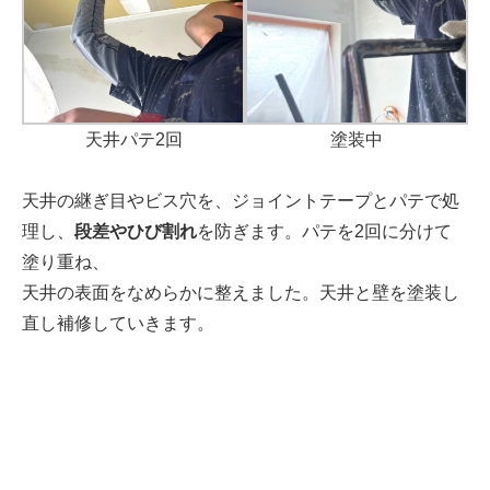
塗装中
天井パテ2回
天井の継ぎ目やビス穴を、ジョイントテープとパテで処
理し、
段差やひび割れ
を防ぎます。パテを2回に分けて
塗り重ね、
天井の表面をなめらかに整えました。天井と壁を塗装し
直し補修していきます。