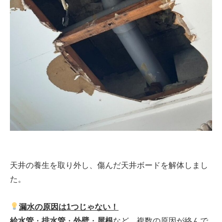
天井の養生を取り外し、傷んだ天井ボードを解体しまし
た。
漏水の原因は1つじゃない！
給水管
・
排水管
・
外壁
・
屋根
など、複数の原因が絡んで